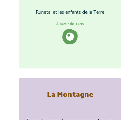
Runeta, et les enfants de la Terre
À partir de 3 ans
La Montagne
Tu sais j’aimerais beaucoup rencontrer une
autre montagne...
À partir de 5 ans