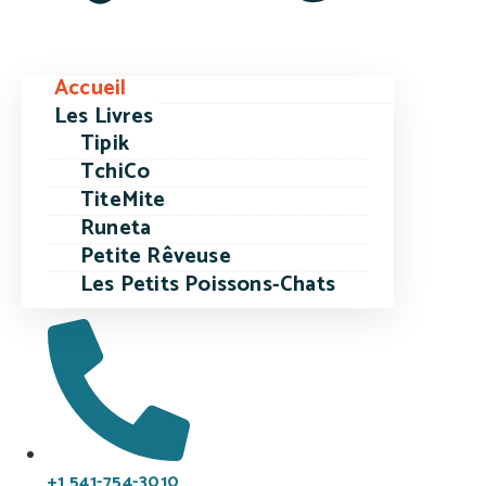
Accueil
Les Livres
Tipik
TchiCo
TiteMite
Runeta
Petite Rêveuse
Les Petits Poissons-Chats
+1 541-754-3010​