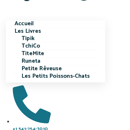
Accueil
Les Livres
Tipik
TchiCo
TiteMite
Runeta
Petite Rêveuse
Les Petits Poissons-Chats
+1 541-754-3010​